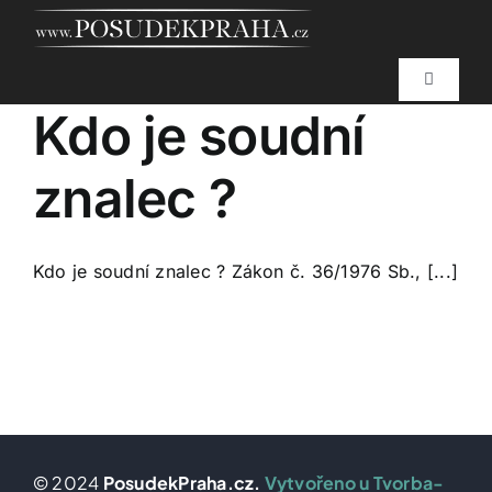
Skip
to
content
Toggle
Navigati
Kdo je soudní
znalec ?
Kdo je soudní znalec ? Zákon č. 36/1976 Sb., [...]
© 2024
PosudekPraha.cz.
Vytvořeno u Tvorba-